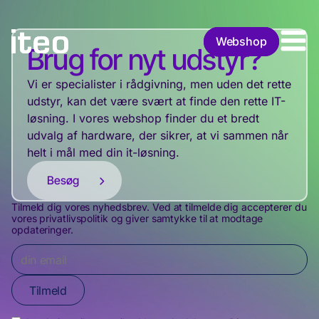
Webshop
Webshop
Brug for nyt udstyr?
Vi er specialister i rådgivning, men uden det rette
udstyr, kan det være svært at finde den rette IT-
løsning. I vores webshop finder du et bredt
udvalg af hardware, der sikrer, at vi sammen når
helt i mål med din it-løsning.
Besøg
Tilmeld dig vores nyhedsbrev. Ved at tilmelde dig accepterer du
vores privatlivspolitik og giver samtykke til at modtage
opdateringer.
Tilmeld