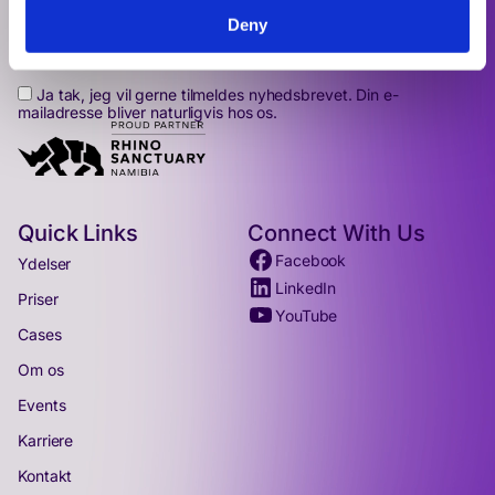
Deny
Tilmeld
Ja tak, jeg vil gerne tilmeldes nyhedsbrevet. Din e-
mailadresse bliver naturligvis hos os.
Quick Links
Connect With Us
Facebook
Ydelser
LinkedIn
Priser
YouTube
Cases
Om os
Events
Karriere
Kontakt