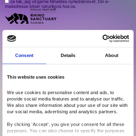
Ja tak, jeg vil gerne tilmeldes nyhedsbrevet. Din e-
mailadresse bliver naturligvis hos os.
Quick Links
Connect With Us
Facebook
Ydelser
LinkedIn
Consent
Details
About
Priser
YouTube
Cases
This website uses cookies
Om os
Events
We use cookies to personalise content and ads, to 
Karriere
provide social media features and to analyse our traffic. 
We also share information about your use of our site with 
Kontakt
our social media, advertising and analytics partners.
© 2026 iteo. All rights reserved.
By clicking 'Accept', you give your consent for all these 
purposes. You can also choose to specify the purposes 