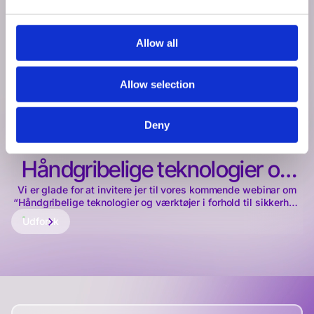
Udforsk
Allow all
Allow selection
Deny
IT-Sikkerhed og Compliance –
Håndgribelige teknologier og
Vi er glade for at invitere jer til vores kommende webinar om
værktøjer
“Håndgribelige teknologier og værktøjer i forhold til sikkerhed
og compliance.”
Udforsk