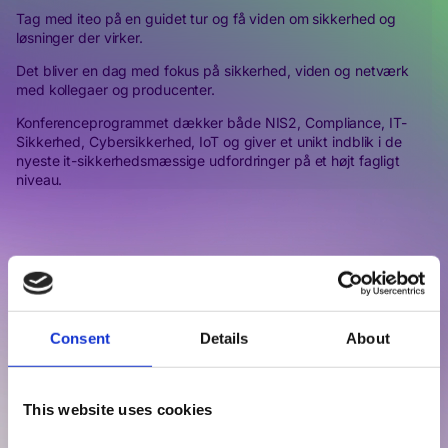
Tag med iteo på en guidet tur og få viden om sikkerhed og
løsninger der virker.
Det bliver en dag med fokus på sikkerhed, viden og netværk
med kollegaer og producenter.
Konferenceprogrammet dækker både NIS2, Compliance, IT-
Sikkerhed, Cybersikkerhed, IoT og giver et unikt indblik i de
nyeste it-sikkerhedsmæssige udfordringer på et højt fagligt
niveau.
More events...
Consent
Details
About
This website uses cookies