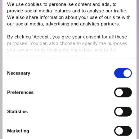
We use cookies to personalise content and ads, to 
provide social media features and to analyse our traffic. 
We also share information about your use of our site with 
our social media, advertising and analytics partners.
Beskyt dine data og din
By clicking 'Accept', you give your consent for all these 
forretning!
purposes. You can also choose to specify the purposes 
you consent to by ticking the checkbox next to the 
Dette webinar er en fantastisk mulighed for at få opdateret
viden om GDPR-reglerne og sikre, at din virksomhed er fuldt
purpose and clicking 'Save settings'.
compliant i 2025.
Udforsk
Consent
You may withdraw your consent at any time by clicking 
Necessary
Selection
the small icon at the bottom right corner of the website.
You can read more about how we use cookies and other 
Preferences
technologies and how we collect and process personal 
data by clicking the 
link
.
Statistics
IT-Sikkerhedspolitikker og IT-
Beredskabsplan
Marketing