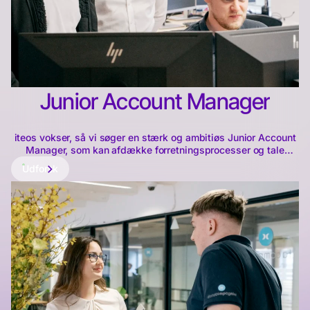
Junior Account Manager
iteos vokser, så vi søger en stærk og ambitiøs Junior Account
Manager, som kan afdække forretningsprocesser og tale
netværkssikkerhed, cybersikkerhed og infrastruktur. Fokus er
Udforsk
på nye emner indenfor SMB-markedet, Enterprise og
Uddannelsesinstitutioner. Vores strategiske fokus er på
infrastruktur, sikkerhed, compliance og drift.