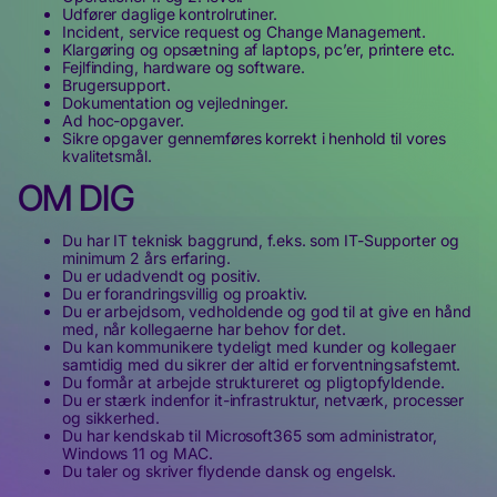
Udfører daglige kontrolrutiner.
Incident, service request og Change Management.
Klargøring og opsætning af laptops, pc’er, printere etc.
Fejlfinding, hardware og software.
Brugersupport.
Dokumentation og vejledninger.
Ad hoc-opgaver.
Sikre opgaver gennemføres korrekt i henhold til vores
kvalitetsmål.
OM DIG
Du har IT teknisk baggrund, f.eks. som IT-Supporter og
minimum 2 års erfaring.
Du er udadvendt og positiv.
Du er forandringsvillig og proaktiv.
Du er arbejdsom, vedholdende og god til at give en hånd
med, når kollegaerne har behov for det.
Du kan kommunikere tydeligt med kunder og kollegaer
samtidig med du sikrer der altid er forventningsafstemt.
Du formår at arbejde struktureret og pligtopfyldende.
Du er stærk indenfor it-infrastruktur, netværk, processer
og sikkerhed.
Du har kendskab til Microsoft365 som administrator,
Windows 11 og MAC.
Du taler og skriver flydende dansk og engelsk.