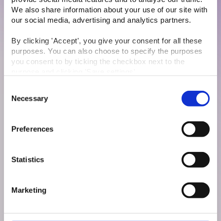
We also share information about your use of our site with 
Telefon:
41 88 42 00
our social media, advertising and analytics partners.
Ansøg nu
By clicking 'Accept', you give your consent for all these 
purposes. You can also choose to specify the purposes 
you consent to by ticking the checkbox next to the 
purpose and clicking 'Save settings'.
Flere ledige
Consent
You may withdraw your consent at any time by clicking 
Necessary
Selection
the small icon at the bottom right corner of the website.
stillinger
You can read more about how we use cookies and other 
Preferences
technologies and how we collect and process personal 
data by clicking the 
link
.
Statistics
Marketing