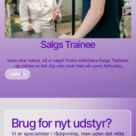
Salgs Trainee
iteos skal vokse, så vi søger friske ambitiøse Salgs Trainees
og måske er det dig som skal med på vores fortsatte
væksteventyr. Har du viljen til at blive blandt de bedste til
Udforsk
konsulent og projektsalg? Har du faglig passion og interessen
for informationsteknologier og cybersikkerhed, så skal du
søge jobbet som trainee hos os.
Brug for nyt udstyr?
Vi er specialister i rådgivning, men uden det rette