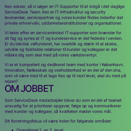
iteo vokser, så vi søger en IT-Supporter til at indgå i det daglige
ServiceDesk Team. iteo er IT-infrastruktur og security
leverandør, servicepartner og vores kunder findes indenfor det
private erhvervsliv, uddannelsesinstitutioner og organisationer.
Vi leder efter en serviceminded IT-supporter som brænder for
sit fag og synes at IT og kundeservice er det fedeste i verden.
Er du teknisk velfunderet, har overblik og stærk til at skabe,
udvikle og fastholde relationer til kunder og kollegaer er det
måske dig som skal med på vores væksteventyr.
Vi er et kompetent og dedikeret team med kontor i København.
Innovation, fællesskab og vedholdenhed er en del af den dna,
som vil være med til at tage iteo op til next level, skal du med på
rejsen?
OM JOBBET
Som ServiceDesk medarbejder bliver du som en del af teamet
ansvarlig for at prioriterer opgaver, følge op og kommunikerer
med kunder og kollegaer, så kvaliteten møder vores mål.
Dit forretningsfokus vil være inden for følgende områder:
Operationel 1. og 2. level.